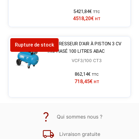
5421,84
€
TTC
4518,20
€
HT
COMPRESSEUR D’AIR À PISTON 3 CV
Rupture de stock
TRIPHASÉ 100 LITRES ABAC
VCF3/100 CT3
862,14
€
TTC
718,45
€
HT
Qui sommes nous ?
Livraison gratuite