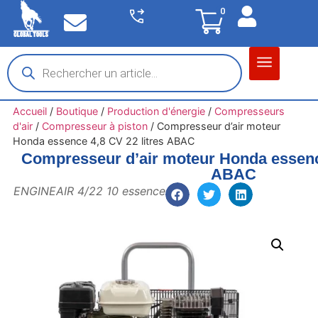
0
Matériel garage
Auto / Moto / PL
Chantier BTP
Accueil
/
Boutique
/
Production d'énergie
/
Compresseurs
d'air
/
Compresseur à piston
/
Compresseur d’air moteur
Honda essence 4,8 CV 22 litres ABAC
Compresseur d’air moteur Honda essence
ABAC
ENGINEAIR 4/22 10 essence