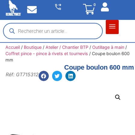
0
Matériel garage
Auto / Moto / PL
Chantier BTP
Accueil
/
Boutique
/
Atelier / Chantier BTP
/
Outillage à main
/
Coffret pince - pince à rivets et tournevis
/
Coupe boulon 600
mm
Coupe boulon 600 mm
Réf: GT715312