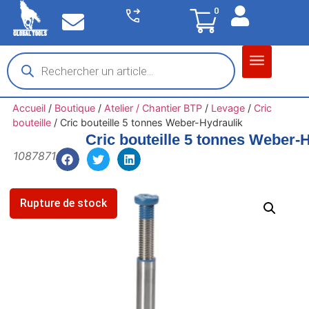
0
Matériel garage
Auto / Moto / PL
Chantier BTP
Accueil
/
Boutique
/
Atelier / Chantier BTP
/
Levage
/
Cric
bouteille
/
Cric bouteille 5 tonnes Weber-Hydraulik
Cric bouteille 5 tonnes Weber-
1087871
Rupture de stock