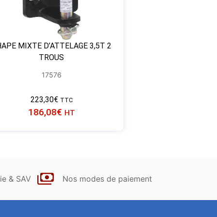
APE MIXTE D’ATTELAGE 3,5T 2
TROUS
17576
223,30
€
TTC
186,08
€
HT
ie & SAV
Nos modes de paiement