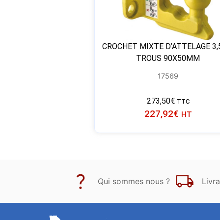
CROCHET MIXTE D’ATTELAGE 3,
TROUS 90X50MM
17569
273,50
€
TTC
227,92
€
HT
Qui sommes nous ?
Livra