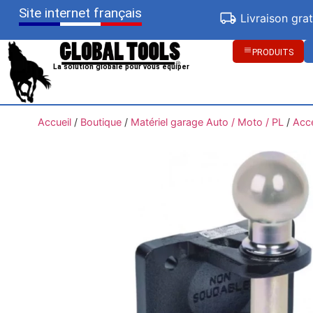
Site internet français
Livraison gra
PRODUITS
La solution globale pour vous équiper
Accueil
/
Boutique
/
Matériel garage Auto / Moto / PL
/
Acc