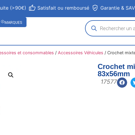
tuite (>90€)
Satisfait ou remboursé
Garantie & SA
MARQUES
essoires et consommables
/
Accessoires Véhicules
/
Crochet mixt
Crochet mi
83x56mm
17577