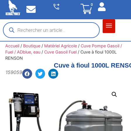
0
Matériel garage
Auto / Moto / PL
Chantier BTP
Accueil
/
Boutique
/
Matériel Agricole
/
Cuve Pompe Gasoil /
Fuel / ADblue, eau
/
Cuve Gasoil Fuel
/
Cuve à fioul 1000L
RENSON
Cuve à fioul 1000L REN
159059