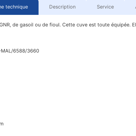
he technique
Description
Service
GNR, de gasoil ou de fioul. Cette cuve est toute équipée. E
W-MAL/6588/3660
mm