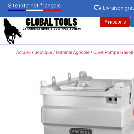
Site internet français
Livraison gra
PRODUITS
La solution globale pour vous équiper
Accueil
/
Boutique
/
Matériel Agricole
/
Cuve Pompe Gasoil /