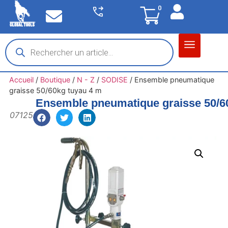
0
Matériel garage
Auto / Moto / PL
Chantier BTP
Accueil
/
Boutique
/
N - Z
/
SODISE
/
Ensemble pneumatique
graisse 50/60kg tuyau 4 m
Ensemble pneumatique graisse 50/6
07125