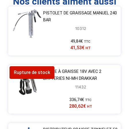
Nos clients aiment aussi
PISTOLET DE GRAISSAGE MANUEL 240
BAR
10312
49,84
€
TTC
41,53
€
HT
POMPE À GRAISSE 18V AVEC 2
Rupture de stock
BATTERIES NI-MH DRAKKAR
11432
336,74
€
TTC
280,62
€
HT