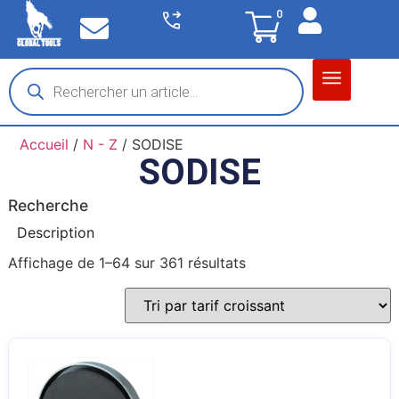
0
Matériel garage
Auto / Moto / PL
Chantier BTP
Accueil
/
N - Z
/ SODISE
SODISE
Recherche
Description
Affichage de 1–64 sur 361 résultats