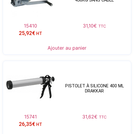
450KG SANS CÂBLE
15410
31,10
€
TTC
25,92
€
HT
Ajouter au panier
PISTOLET À SILICONE 400 ML
DRAKKAR
15741
31,62
€
TTC
26,35
€
HT