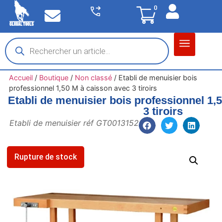
0
Matériel garage
Auto / Moto / PL
Chantier BTP
Accueil
/
Boutique
/
Non classé
/
Etabli de menuisier bois
professionnel 1,50 M à caisson avec 3 tiroirs
Etabli de menuisier bois professionnel 1,
3 tiroirs
Etabli de menuisier réf GT0013152
Rupture de stock