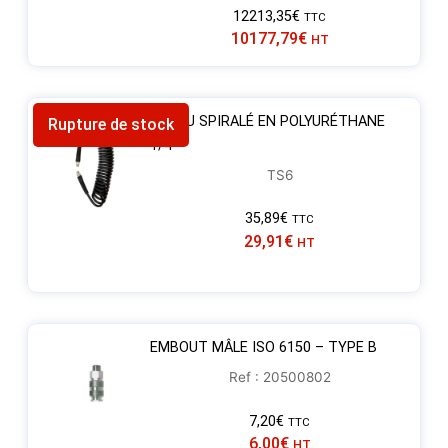
12213,35
€
TTC
10177,79
€
HT
TUYAU SPIRALÉ EN POLYURÉTHANE
Rupture de stock
1/4″
TS6
35,89
€
TTC
29,91
€
HT
EMBOUT MÂLE ISO 6150 – TYPE B
Ref : 20500802
7,20
€
TTC
6,00
€
HT