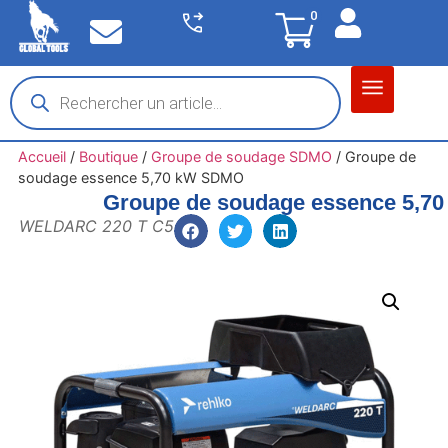
0
Matériel garage
Auto / Moto / PL
Chantier BTP
Accueil
/
Boutique
/
Groupe de soudage SDMO
/
Groupe de
soudage essence 5,70 kW SDMO
Groupe de soudage essence 5,7
WELDARC 220 T C5