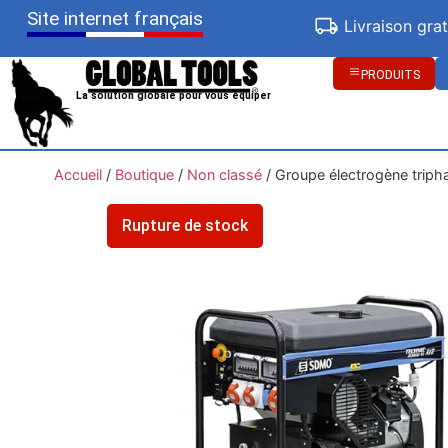
Site internet français
Livraison gra
PRODUITS
La solution globale pour vous équiper
Accueil
/
Boutique
/
Non classé
/
Groupe électrogène trip
Rupture de stock