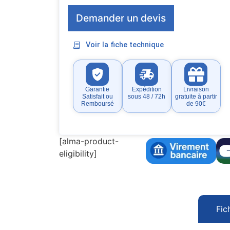
Demander un devis
Voir la fiche technique
Garantie
Expédition
Livraison
Satisfait ou
sous 48 / 72h
gratuite à partir
Remboursé
de 90€
[alma-product-
eligibility]
Fic