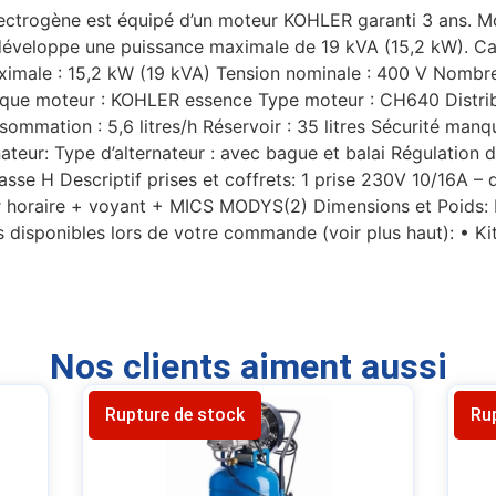
trogène est équipé d’un moteur KOHLER garanti 3 ans. Mon
l développe une puissance maximale de 19 kVA (15,2 kW). C
male : 15,2 kW (19 kVA) Tension nominale : 400 V Nombre 
rque moteur : KOHLER essence Type moteur : CH640 Distribu
ommation : 5,6 litres/h Réservoir : 35 litres Sécurité man
rnateur: Type d’alternateur : avec bague et balai Régulation
asse H Descriptif prises et coffrets: 1 prise 230V 10/16A – 
r horaire + voyant + MICS MODYS(2) Dimensions et Poids: 
s disponibles lors de votre commande (voir plus haut): • K
Nos clients aiment aussi
Rupture de stock
Ru