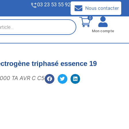
03 23 53 55 92
V
Nous contacter
0
Mon compte
ctrogène triphasé essence 19
000 TA AVR C C5