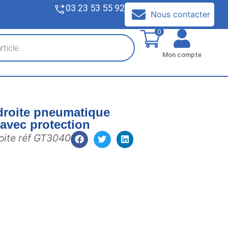
03 23 53 55 92
V
Nous contacter
0
Mon compte
droite pneumatique
vec protection
oite réf GT3040