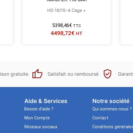
HD 16/15-4 Cage +
5398,46
€
TTC
4498,72
€
HT
ison gratuite
Satisfait ou remboursé
Garant
Aide & Services​
Notre société
Besoin d’aide ?
Qui sommes-nous ?
Mon Compte
Contact
Réseaux sociaux
Conditions générale