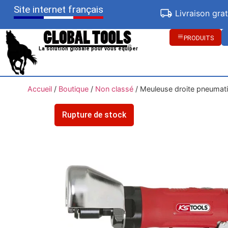
Site internet français
Livraison gra
PRODUITS
La solution globale pour vous équiper
Accueil
/
Boutique
/
Non classé
/
Meuleuse droite pneumat
Rupture de stock