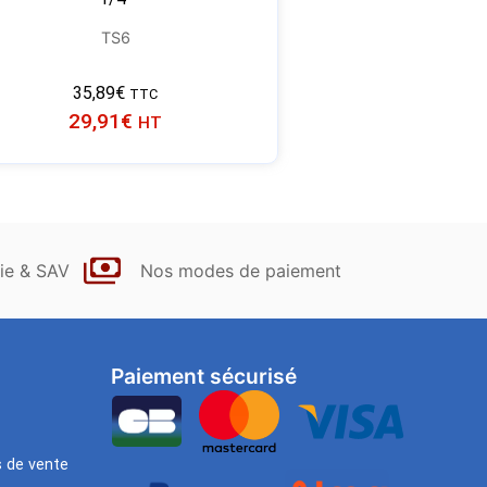
TS6
35,89
€
TTC
29,91
€
HT
ie & SAV
Nos modes de paiement
Paiement sécurisé
s de vente