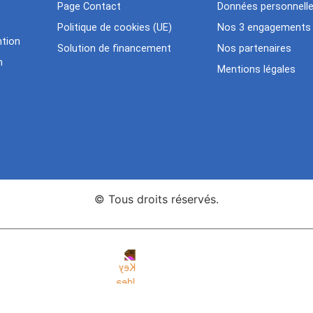
Page Contact
Données personnell
Politique de cookies (UE)
Nos 3 engagements
tion
Solution de financement
Nos partenaires
n
Mentions légales
© Tous droits réservés.
nce Web Key Idea Studio
Création de sites WordPress Eleme