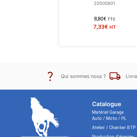
20500601
8,80
€
TTC
7,33
€
HT
Qui sommes nous ?
Livra
Catalogue
Matériel Garage
Auto / Moto / PL
Atelier / Chantier BTP
Production d’énergie