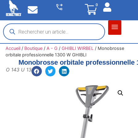
0
Matériel garage
Auto / Moto / PL
Chantier BTP
Accueil
/
Boutique
/
A - G
/
GHIBLI WIRBEL
/
Monobrosse
orbitale professionnelle 1300 W GHIBLI
Monobrosse orbitale professionnelle
O 143 U 13