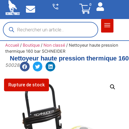
0
Matériel garage
Auto / Moto / PL
Chantier BTP
Accueil
/
Boutique
/
Non classé
/
Nettoyeur haute pression
thermique 160 bar SCHNEIDER
Nettoyeur haute pression thermique 1
50028
Rupture de stock