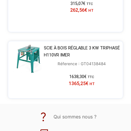
315,07
€
TTC
262,56
€
HT
SCIE À BOIS RÉGLABLE 3 KW TRIPHASÉ
H110VR IMER
Réference : GT04138484
1638,30
€
TTC
1365,25
€
HT
Qui sommes nous ?