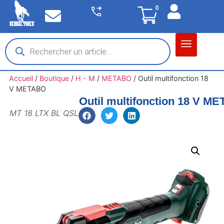
0
Matériel garage
Auto / Moto / PL
Chantier BTP
Accueil
/
Boutique
/
H - M
/
METABO
/
Outil multifonction 18
V METABO
Outil multifonction 18 V M
MT 18 LTX BL QSL