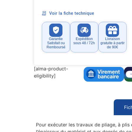
Voir la fiche technique
Garantie
Expédition
Livraison
Satisfait ou
sous 48 / 72h
gratuite à partir
Remboursé
de 90€
[alma-product-
eligibility]
Fic
Pour exécuter les travaux de pliage, à plis
l’épaisseur du matériel et aux degrés de c