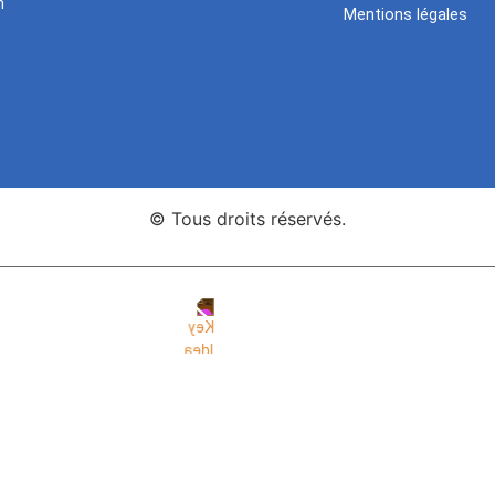
n
Mentions légales
© Tous droits réservés.
nce Web Key Idea Studio
Création de sites WordPress Eleme