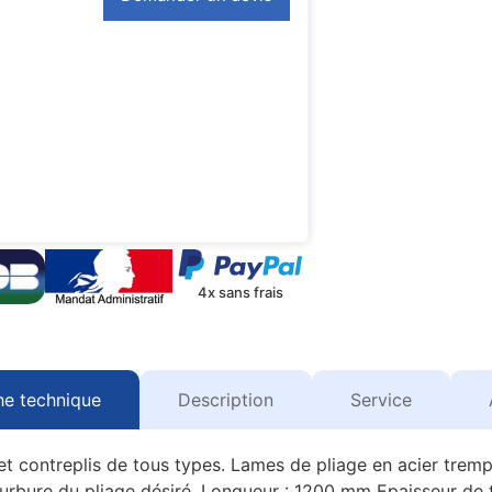
4x sans frais
he technique
Description
Service
 et contreplis de tous types. Lames de pliage en acier tremp
ourbure du pliage désiré. Longueur : 1200 mm Epaisseur de 