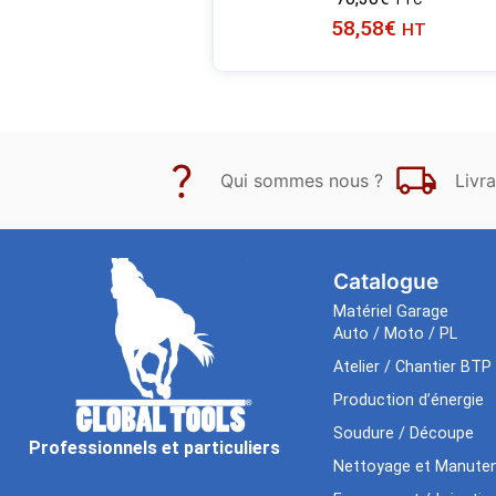
58,58
€
HT
Qui sommes nous ?
Livra
Catalogue
Matériel Garage
Auto / Moto / PL
Atelier / Chantier BTP
Production d’énergie
Soudure / Découpe
Professionnels et particuliers
Nettoyage et Manuten