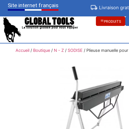
Site internet français
Livraison gra
PRODUITS
La solution globale pour vous équiper
Accueil
/
Boutique
/
N - Z
/
SODISE
/
Plieuse manuelle pour