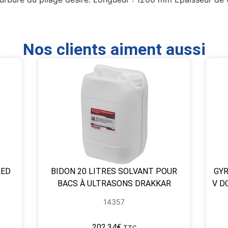
Nos clients aiment aussi
LED
BIDON 20 LITRES SOLVANT POUR
GYR
BACS À ULTRASONS DRAKKAR
V D
14357
202,34
€
TTC