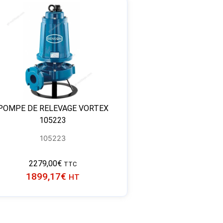
POMPE DE RELEVAGE VORTEX
105223
105223
2279,00
€
TTC
1899,17
€
HT