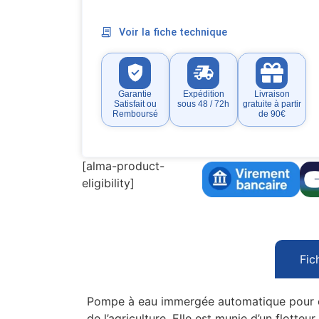
Voir la fiche technique
Garantie
Expédition
Livraison
Satisfait ou
sous 48 / 72h
gratuite à partir
Remboursé
de 90€
[alma-product-
eligibility]
Fic
Pompe à eau immergée automatique pour eau
de l’agriculture. Elle est munie d’un flotteur.