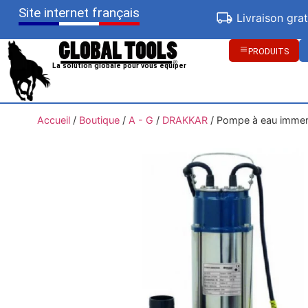
Site internet français
Livraison gra
PRODUITS
La solution globale pour vous équiper
Accueil
/
Boutique
/
A - G
/
DRAKKAR
/
Pompe à eau imme