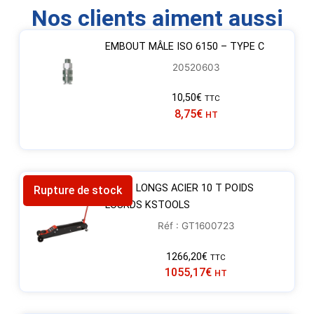
Nos clients aiment aussi
EMBOUT MÂLE ISO 6150 – TYPE C
20520603
10,50
€
TTC
8,75
€
HT
CRICS LONGS ACIER 10 T POIDS
Rupture de stock
LOURDS KSTOOLS
Réf : GT1600723
1266,20
€
TTC
1055,17
€
HT