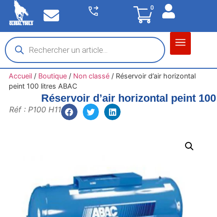
0
Matériel garage
Auto / Moto / PL
Chantier BTP
Accueil
/
Boutique
/
Non classé
/
Réservoir d’air horizontal
peint 100 litres ABAC
Réservoir d’air horizontal peint 10
Réf : P100 H11