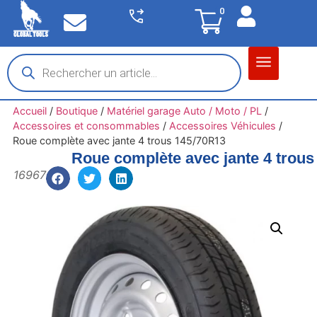
0
Matériel garage
Auto / Moto / PL
Chantier BTP
Accueil
/
Boutique
/
Matériel garage Auto / Moto / PL
/
Accessoires et consommables
/
Accessoires Véhicules
/
Roue complète avec jante 4 trous 145/70R13
Roue complète avec jante 4 trou
16967