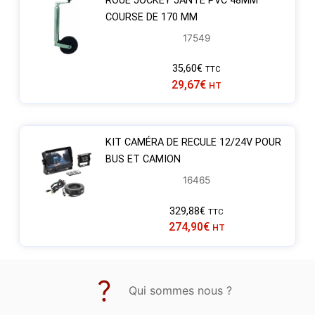
ROUE JOCKEY JANTE PVC 48MM
COURSE DE 170 MM
17549
35,60
€
TTC
29,67
€
HT
KIT CAMÉRA DE RECULE 12/24V POUR
BUS ET CAMION
16465
329,88
€
TTC
274,90
€
HT
Qui sommes nous ?