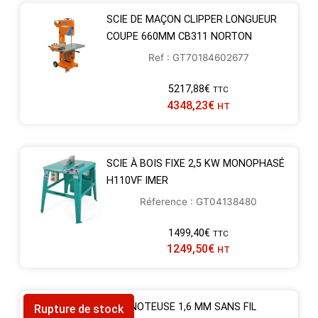
SCIE DE MAÇON CLIPPER LONGUEUR
COUPE 660MM CB311 NORTON
Ref : GT70184602677
5217,88
€
TTC
4348,23
€
HT
SCIE À BOIS FIXE 2,5 KW MONOPHASÉ
H110VF IMER
Réference : GT04138480
1499,40
€
TTC
1249,50
€
HT
GRIGNOTEUSE 1,6 MM SANS FIL
Rupture de stock