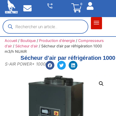
0
Matériel garage
Auto / Moto / PL
Chantier BTP
Accueil
/
Boutique
/
Production d'énergie
/
Compresseurs
d'air
/
Sécheur d'air
/
Sécheur d’air par réfrigération 1000
m3/h NUAIR
Sécheur d’air par réfrigération 10
S-AIR POWER+ 1000