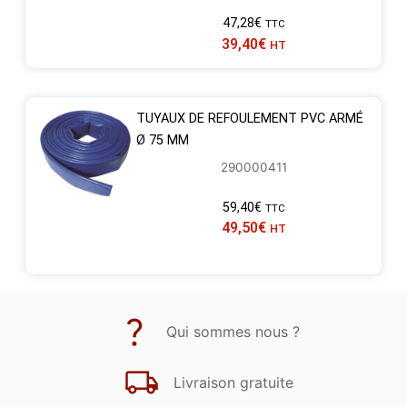
47,28
€
TTC
39,40
€
HT
TUYAUX DE REFOULEMENT PVC ARMÉ
Ø 75 MM
290000411
59,40
€
TTC
49,50
€
HT
Qui sommes nous ?
Livraison gratuite