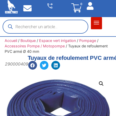
0
Matériel garage
Auto / Moto / PL
Chantier BTP
Accueil
/
Boutique
/
Espace vert irrigation
/
Pompage
/
Accessoires Pompe / Motopompe
/
Tuyaux de refoulement
PVC armé Ø 40 mm
Tuyaux de refoulement PVC arm
290000409