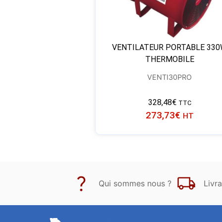
VENTILATEUR PORTABLE 33
THERMOBILE
VENTI30PRO
328,48
€
TTC
273,73
€
HT
Qui sommes nous ?
Livra