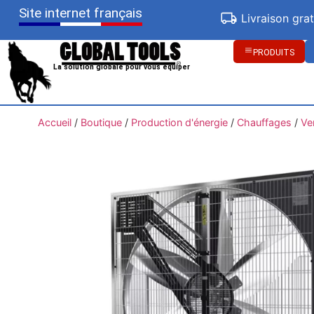
Site internet français
Livraison gra
PRODUITS
La solution globale pour vous équiper
Accueil
/
Boutique
/
Production d'énergie
/
Chauffages
/
Ve