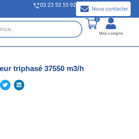
03 23 53 55 92
V
Nous contacter
0
Mon compte
ateur triphasé 37550 m3/h