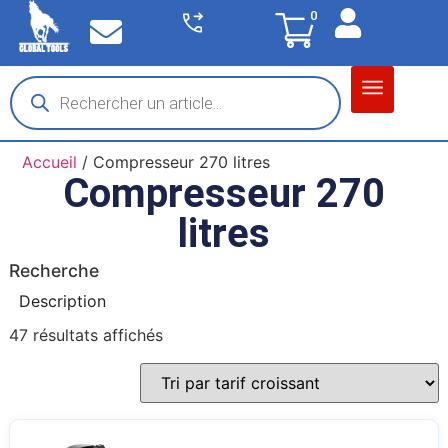
0
Matériel garage
Auto / Moto / PL
Chantier BTP
Accueil
/ Compresseur 270 litres
Compresseur 270
litres
Recherche
Description
47 résultats affichés