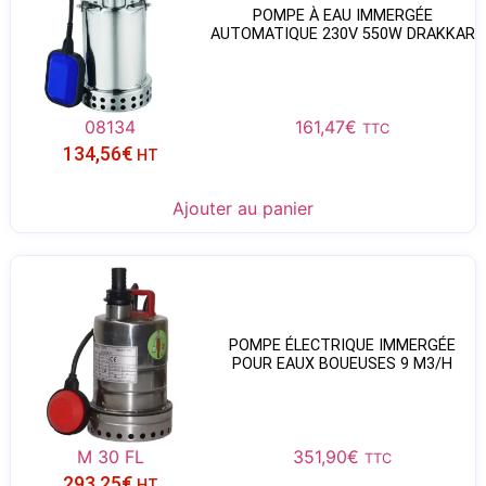
POMPE À EAU IMMERGÉE
AUTOMATIQUE 230V 550W DRAKKAR
08134
161,47
€
TTC
134,56
€
HT
Ajouter au panier
POMPE ÉLECTRIQUE IMMERGÉE
POUR EAUX BOUEUSES 9 M3/H
M 30 FL
351,90
€
TTC
293,25
€
HT