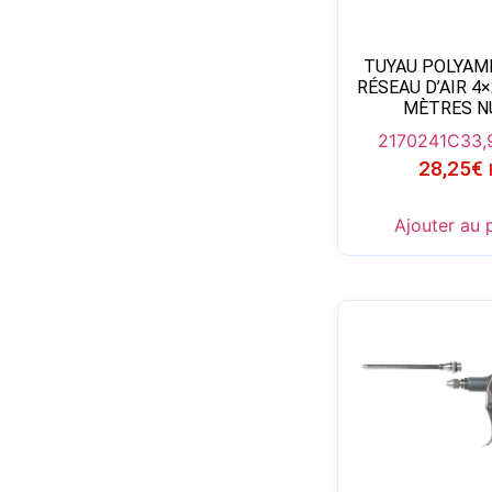
TUYAU POLYAM
RÉSEAU D’AIR 4
MÈTRES N
2170241C
33,
28,25
€
Ajouter au 