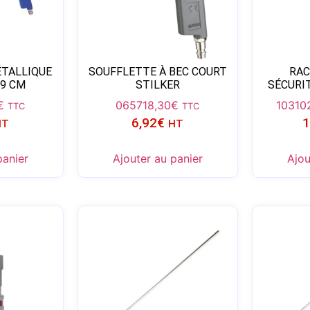
TALLIQUE
SOUFFLETTE À BEC COURT
RAC
19 CM
STILKER
SÉCURIT
€
06571
8,30
€
10310
TTC
TTC
6,92
€
1
HT
HT
panier
Ajouter au panier
Ajou