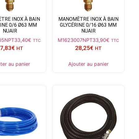
TRE INOX À BAIN
MANOMÈTRE INOX À BAIN
INE 0/6 Ø63 MM
GLYCÉRINE 0/16 Ø63 MM
NUAIR
NUAIR
05NPT
33,40
€
M1623007NPT
33,90
€
TTC
TTC
7,83
€
28,25
€
HT
HT
ter au panier
Ajouter au panier