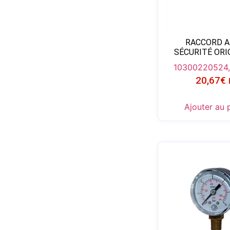
RACCORD A
SÉCURITÉ ORI
103002205
24
20,67
€
Ajouter au 