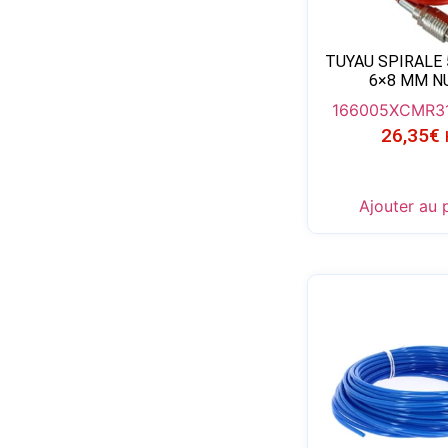
TUYAU SPIRALE
6×8 MM N
166005XCMR
3
26,35
€
Ajouter au 