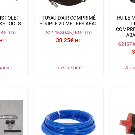
ISTOLET
TUYAU D’AIR COMPRIMÉ
HUILE M
 KSTOOLS
SOUPLE 20 MÈTRES ABAC
L
COMPRE
38
€
8221580
45,90
€
TTC
TTC
ABA
38,25
€
HT
HT
62157
3
panier
Lire la suite
Ajou