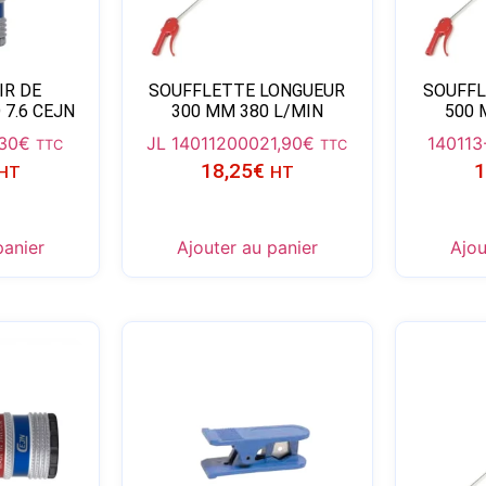
IR DE
SOUFFLETTE LONGUEUR
SOUFFL
 7.6 CEJN
300 MM 380 L/MIN
500 
,30
€
JL 140112000
21,90
€
140113
TTC
TTC
18,25
€
1
HT
HT
panier
Ajouter au panier
Ajou