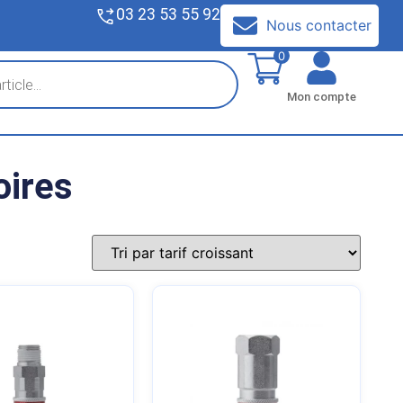
03 23 53 55 92
V
Nous contacter
0
Mon compte
oires