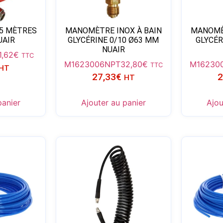
 5 MÈTRES
MANOMÈTRE INOX À BAIN
MANOMÈ
UAIR
GLYCÉRINE 0/10 Ø63 MM
GLYCÉR
NUAIR
1,62
€
TTC
M1623006NPT
32,80
€
M16230
TTC
HT
27,33
€
2
HT
panier
Ajouter au panier
Ajou