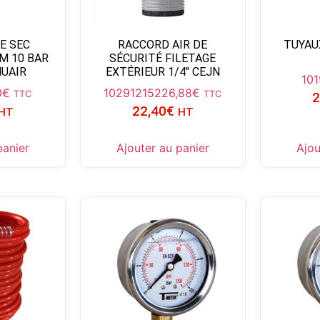
E SEC
RACCORD AIR DE
TUYAU
M 10 BAR
SÉCURITÉ FILETAGE
NUAIR
EXTÉRIEUR 1/4″ CEJN
101
0
€
102912152
26,88
€
TTC
TTC
2
22,40
€
HT
HT
panier
Ajouter au panier
Ajou