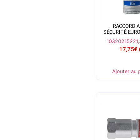
RACCORD A
SÉCURITÉ EURO
103202152
21
17,75
€
Ajouter au 