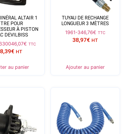
INÉRAL ALTAIR 1
TUYAU DE RECHANGE
ITRE POUR
LONGUEUR 3 MÈTRES
SSEUR À PISTON
1961-3
46,76
€
TTC
C DEVILBISS
38,97
€
HT
16300
46,07
€
TTC
8,39
€
HT
ter au panier
Ajouter au panier