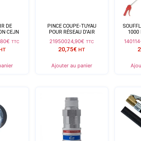
IR DE
PINCE COUPE-TUYAU
SOUFFL
ON CEJN
POUR RÉSEAU D’AIR
1000
,80
€
219500
24,90
€
140114
TTC
TTC
20,75
€
2
HT
HT
panier
Ajouter au panier
Ajou