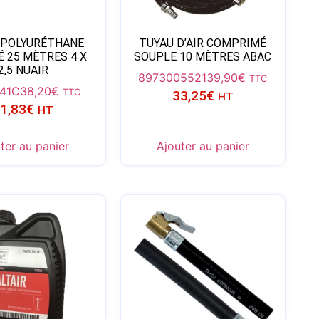
 POLYURÉTHANE
TUYAU D’AIR COMPRIMÉ
É 25 MÈTRES 4 X
SOUPLE 10 MÈTRES ABAC
2,5 NUAIR
8973005521
39,90
€
TTC
41C
38,20
€
TTC
33,25
€
HT
1,83
€
HT
ter au panier
Ajouter au panier