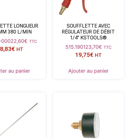
ETTE LONGUEUR
SOUFFLETTE AVEC
MM 380 L/MIN
RÉGULATEUR DE DÉBIT
1/4’’ KSTOOLS®
-000
22,60
€
TTC
515.1901
23,70
€
TTC
8,83
€
HT
19,75
€
HT
ter au panier
Ajouter au panier