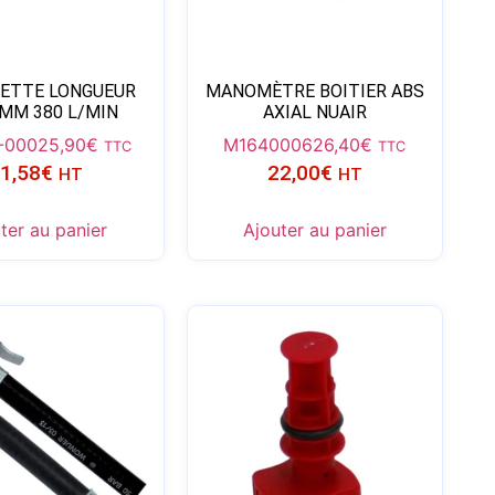
ETTE LONGUEUR
MANOMÈTRE BOITIER ABS
 MM 380 L/MIN
AXIAL NUAIR
-000
25,90
€
M1640006
26,40
€
TTC
TTC
1,58
€
22,00
€
HT
HT
ter au panier
Ajouter au panier