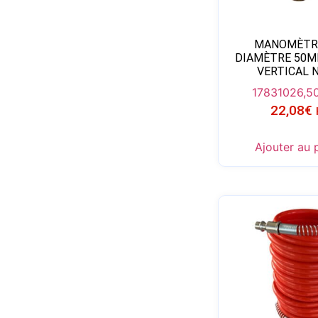
MANOMÈTR
DIAMÈTRE 50M
VERTICAL 
178310
26,5
22,08
€
Ajouter au 