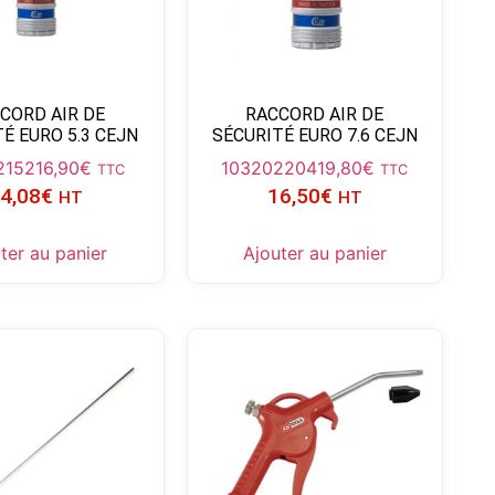
CORD AIR DE
RACCORD AIR DE
É EURO 5.3 CEJN
SÉCURITÉ EURO 7.6 CEJN
2152
16,90
€
103202204
19,80
€
TTC
TTC
4,08
€
16,50
€
HT
HT
ter au panier
Ajouter au panier