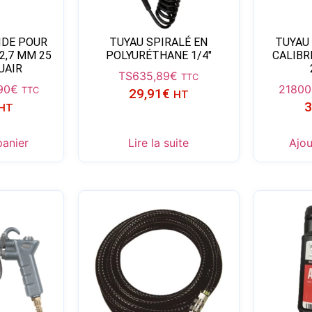
IDE POUR
TUYAU SPIRALÉ EN
TUYAU
×2,7 MM 25
POLYURÉTHANE 1/4″
CALIBR
UAIR
TS6
35,89
€
TTC
90
€
21800
TTC
29,91
€
HT
3
HT
panier
Lire la suite
Ajou