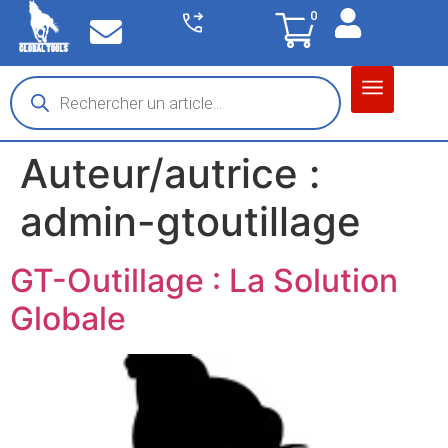
0
Matériel garage
Auto / Moto / PL
Chantier BTP
Auteur/autrice :
admin-gtoutillage
GT-Outillage : La Solution
Globale